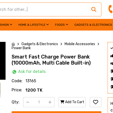
ASHION
HOME & LIFESTYLE
FOODS
GADGETS & ELECTRONICS
Gadgets & Electronics
Mobile Accessories
Power Bank
Smart Fast Charge Power Bank
(10000mAh, Multi Cable Built-in)
Ask for details
Code:
13165
Price:
1200 TK
Qty:
Add To Cart
H
c