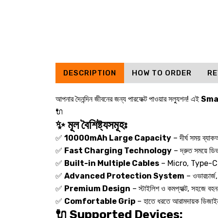
DESCRIPTION
HOW TO ORDER
RE
আপনার দৈনন্দিন জীবনের জন্য পারফেক্ট পাওয়ার সল্যুশন! এই
Sma
🔌
✨ মূল বৈশিষ্ট্যসমূহঃ
✅
10000mAh Large Capacity
– দীর্ঘ সময় ব্যাক
✅
Fast Charging Technology
– দ্রুত সময়ে ডিভ
✅
Built-in Multiple Cables
– Micro, Type-C,
✅
Advanced Protection System
– ওভারচার্জ, 
✅
Premium Design
– স্টাইলিশ ও কমপ্যাক্ট, সহজে বহ
✅
Comfortable Grip
– হাতে ধরতে আরামদায়ক ডিজাই
🔌 Supported Devices: