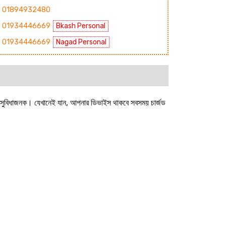
01894932480
01934446669
Bkash Personal
01934446669
Nagad Personal
 সুবিধাজনক। যেখানেই যান, আপনার ডিভাইস থাকবে সবসময় চার্জড