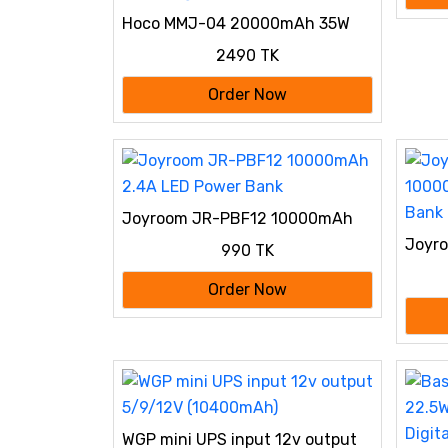
Hoco MMJ-04 20000mAh 35W
PD Fast Charging Power Bank
2490 TK
with Built-in Type-C Cable, LED
Digital Display, QC3.0 & 22.5W
Order Now
Super Fast Charger for iPhone,
Samsung, iPad & Type-C Devices
Joyroom JR-PBF12 10000mAh
2.4A LED Power Bank
Joyr
990 TK
10000
Bank
Order Now
WGP mini UPS input 12v output