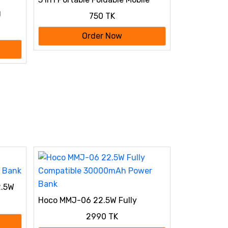
Phone Holder with Bluetooth
g
750 TK
Speaker
.5W +
e
Order Now
2.5W
Hoco MMJ-06 22.5W Fully
Compatible 30000mAh Power
2990 TK
Bank