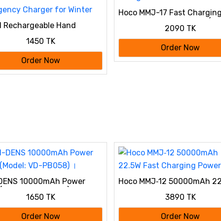
Hoco MMJ-17 Fast Chargin
Power Bank 20000mAh (22
1 Rechargeable Hand
2090 TK
PD 20W) | Premium Portabl
r & Portable Power Bank
Charger
1450 TK
igital Display | Electric
Order Now
t Hand Heater & Mobile
Order Now
ency Charger for Winter
DENS 10000mAh Power
Hoco MMJ‑12 50000mAh 2
(Model: VD-PB058) ।
Fast Charging Power Bank
1650 TK
3890 TK
Order Now
Order Now