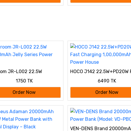
oom JR-L002 22.5W
HOCO J142 22.5W+PD20W 
mAh Jelly Series Power
Charging 1,00,000mAh Pow
1750 TK
6490 TK
House
Order Now
Order Now
VEN-DENS Brand 20000m