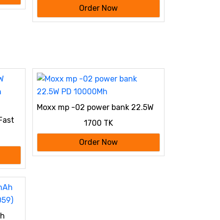
Order Now
Moxx mp -02 power bank 22.5W
PD 10000Mh
Fast
1700 TK
er
Order Now
Ah