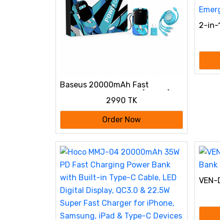
2-in-
Warme
with D
Pocke
Emerg
Baseus 20000mAh Fast
Charging Power Bank (22.5W)
2990 TK
Combo Set | Built-in Cable with
20W PD Adapter & 100W 3-in-1
Order Now
Cable
VEN-
Bank 