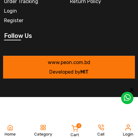
Order Tracking
Return Policy
Login
Register
Follow Us
www.peon.com.bd
Developed by
MIT
0
Home
Category
Call
Login
Cart