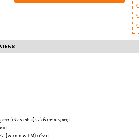
VIEWS
মুভেবল (খোলার যোগ্য) ব্যাটারি দেওয়া হয়েছে।
িকার।
এফএম (Wireless FM) রেডিও।