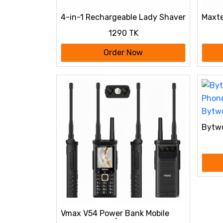
4-in-1 Rechargeable Lady Shaver
Maxte
& Hair Removal Beauty Kit for
1290 TK
Women | Painless Electric Razor,
Eyebrow, Nose & Body Hair
Order Now
Trimmer (USB Charging)
Bytwo
Phone
Bytw
Vmax V54 Power Bank Mobile
Dual Antenna (6200mAh, 4 SIM