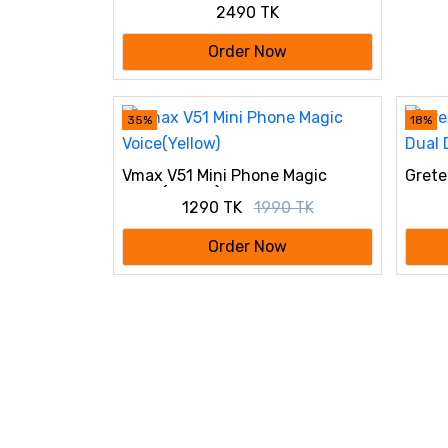
2490 TK
Supported)
Order Now
35%
18%
Vmax V51 Mini Phone Magic
Grete
Voice(Yellow)
Displ
1290 TK
1990 TK
Order Now