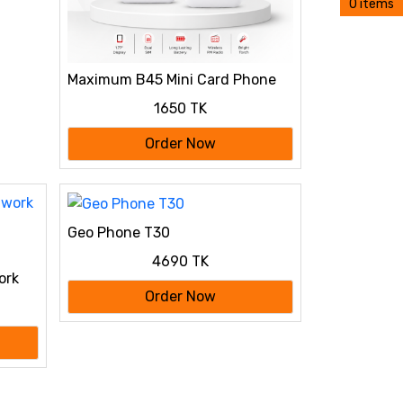
0 items
Maximum B45 Mini Card Phone
1650 TK
Order Now
Geo Phone T30
4690 TK
ork
Order Now