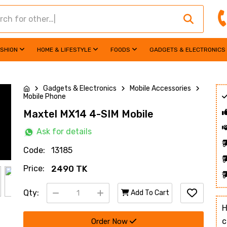
ASHION
HOME & LIFESTYLE
FOODS
GADGETS & ELECTRONICS
Gadgets & Electronics
Mobile Accessories
Mobile Phone
Maxtel MX14 4-SIM Mobile
Ask for details
Code:
13185
Price:
2490 TK
Qty:
Add To Cart
H
c
Order Now