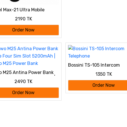
l Max-21 Ultra Mobile
2190 TK
Order Now
Bossini TS-105 Intercom
Telephone
 M25 Antina Power Bank
1350 TK
 Four Sim Slot 5200mAh |
2490 TK
o M25 Power Bank
Order Now
Order Now