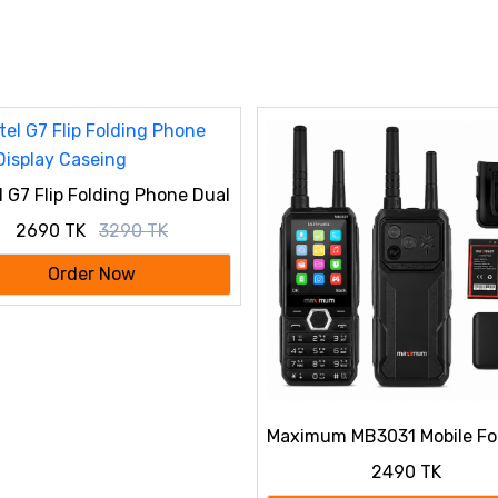
l G7 Flip Folding Phone Dual
ay Caseing
2690 TK
3290 TK
Order Now
Maximum MB3031 Mobile Fo
Sim Dual Antina 6500mAh
2490 TK
Battery