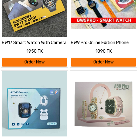
BW17 Smart Watch With Camera
BW9 Pro Online Edition Phone
& SIM Card Support
Watch Camera Model ( Sim
1950 TK
1890 TK
Suported)
Order Now
Order Now