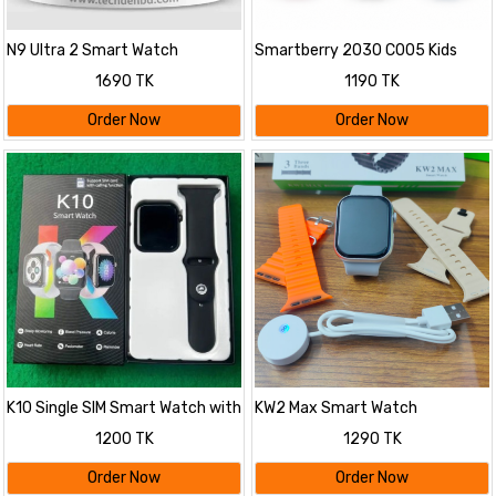
N9 Ultra 2 Smart Watch
Smartberry 2030 C005 Kids
Smartwatch G.P.S Tracking,
1690 TK
1190 TK
Video Call, SIM Card, Flashlight,
Camera, Smartwatch for Kids
Order Now
Order Now
K10 Single SIM Smart Watch with
KW2 Max Smart Watch
Calling Function
1200 TK
1290 TK
Order Now
Order Now