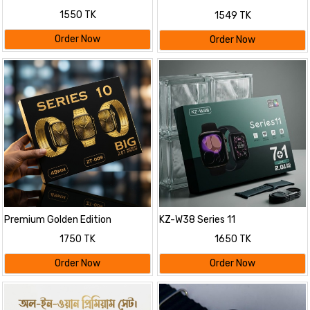
Series 11
with a "7 in 1"
1550 TK
1549 TK
Order Now
Order Now
Premium Golden Edition
KZ-W38 Series 11
Smartwatch Sale - Series 10
1750 TK
1650 TK
(ZT-009)
Order Now
Order Now