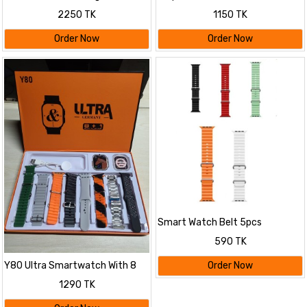
Smartwatch – Black Color image
Multifunctional Smart Watch
2250 TK
1150 TK
T97 Bluetooth Calling
Smartwatch – Black Color image
Order Now
Order Now
T97 Bluetooth Calling
Smartwatch – Black Color
Smart Watch Belt 5pcs
590 TK
Y80 Ultra Smartwatch With 8
Order Now
Strap
1290 TK