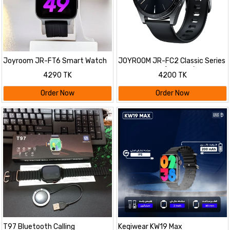
Joyroom JR-FT6 Smart Watch
JOYROOM JR-FC2 Classic Series
Bluetooth Call
Smart Watch (Answer/Make
4290 TK
4200 TK
Call)-B2B
Order Now
Order Now
T97 Bluetooth Calling
Ke­qiwear KW19 Max