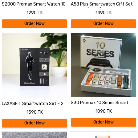
S2000 Promax Smart Watch 10
A58 Plus Smartwatch Gift Set
in 1
For Girls ( 8 in 1)
1290 TK
1490 TK
Order Now
Order Now
S30 Promax 10 Series Smart
LAXASFIT Smartwatch Set – 2
Watch – 7 Straps
Devices with 6 Straps
1090 TK
1590 TK
Order Now
Order Now