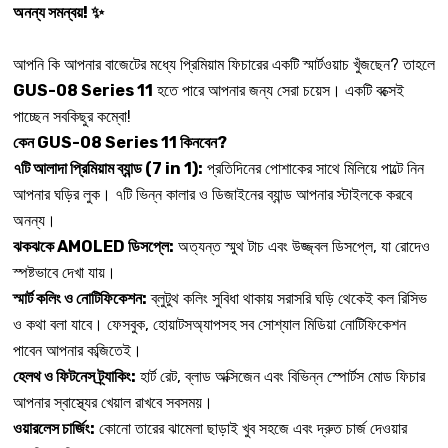
অনন্য সমন্বয়! ✨
আপনি কি আপনার বাজেটের মধ্যে প্রিমিয়াম ফিচারের একটি স্মার্টওয়াচ খুঁজছেন? তাহলে
GUS-08 Series 11
হতে পারে আপনার জন্য সেরা চয়েস। একটি বক্সেই
পাচ্ছেন সবকিছুর কম্বো!
কেন GUS-08 Series 11 কিনবেন?
৭টি আলাদা প্রিমিয়াম ব্যান্ড (7 in 1):
প্রতিদিনের পোশাকের সাথে মিলিয়ে পাল্টে নিন
আপনার ঘড়ির লুক। ৭টি ভিন্ন কালার ও ডিজাইনের ব্যান্ড আপনার স্টাইলকে করবে
অনন্য।
ঝকঝকে AMOLED ডিসপ্লে:
অত্যন্ত স্মুথ টাচ এবং উজ্জ্বল ডিসপ্লে, যা রোদেও
স্পষ্টভাবে দেখা যায়।
স্মার্ট কলিং ও নোটিফিকেশন:
ব্লুটুথ কলিং সুবিধা থাকায় সরাসরি ঘড়ি থেকেই কল রিসিভ
ও কথা বলা যাবে। ফেসবুক, হোয়াটসঅ্যাপসহ সব সোশ্যাল মিডিয়া নোটিফিকেশন
পাবেন আপনার কব্জিতেই।
হেলথ ও ফিটনেস ট্র্যাকিং:
হার্ট রেট, ব্লাড অক্সিজেন এবং বিভিন্ন স্পোর্টস মোড ফিচার
আপনার স্বাস্থ্যের খেয়াল রাখবে সবসময়।
ওয়ারলেস চার্জিং:
কোনো তারের ঝামেলা ছাড়াই খুব সহজে এবং দ্রুত চার্জ দেওয়ার