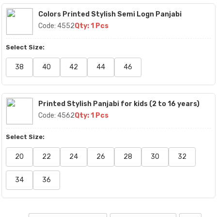
Colors Printed Stylish Semi Logn Panjabi
Code: 4552
Qty: 1 Pcs
Select Size:
38
40
42
44
46
Printed Stylish Panjabi for kids (2 to 16 years)
Code: 4562
Qty: 1 Pcs
Select Size:
20
22
24
26
28
30
32
34
36