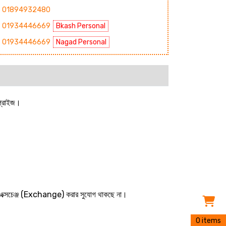
01894932480
01934446669
Bkash Personal
01934446669
Nagad Personal
রপ্রাইজ।
 বা এক্সচেঞ্জ (Exchange) করার সুযোগ থাকছে না।
0 items