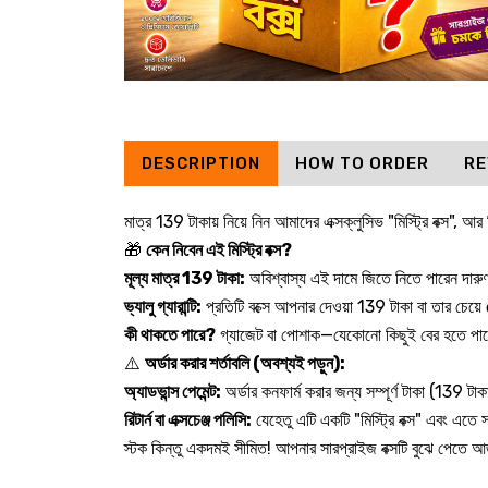
DESCRIPTION
HOW TO ORDER
RE
মাত্র 139 টাকায় নিয়ে নিন আমাদের এক্সক্লুসিভ "মিস্ট্রি বক্স"
🎁
কেন নিবেন এই মিস্ট্রি বক্স?
মূল্য মাত্র 139 টাকা:
অবিশ্বাস্য এই দামে জিতে নিতে পারেন দারুণ
ভ্যালু গ্যারান্টি:
প্রতিটি বক্সে আপনার দেওয়া 139 টাকা বা তার চেয়ে
কী থাকতে পারে?
গ্যাজেট বা পোশাক—যেকোনো কিছুই বের হতে পারে
⚠️
অর্ডার করার শর্তাবলি (অবশ্যই পড়ুন):
অ্যাডভান্স পেমেন্ট:
অর্ডার কনফার্ম করার জন্য সম্পূর্ণ টাকা (139 ট
রিটার্ন বা এক্সচেঞ্জ পলিসি:
যেহেতু এটি একটি "মিস্ট্রি বক্স" এবং এত
স্টক কিন্তু একদমই সীমিত! আপনার সারপ্রাইজ বক্সটি বুঝে পেতে 