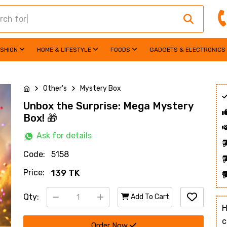
ASHION
HOME & LIFESTYLE
FOODS
GADGETS & ELECTRONICS
Other's
Mystery Box
Unbox the Surprise: Mega Mystery
Box! 🎁
Ask for details
Code:
5158
Price:
139 TK
Qty:
Add To Cart
H
c
Order Now