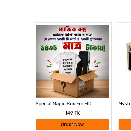
Special Magic Box For EID
Myste
149 TK
Order Now