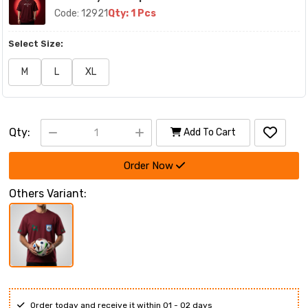
Code: 12921
Qty: 1 Pcs
Select Size:
M
L
XL
Qty:
Add To Cart
Order Now
Others Variant:
Order today and receive it within 01 - 02 days