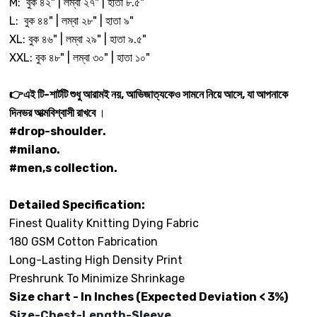
M: বুক ৪২" | লম্বা ২৭" | হাতা ৮.৫"
L: বুক ৪৪" | লম্বা ২৮" | হাতা ৯"
XL: বুক ৪৬" | লম্বা ২৯" | হাতা ৯.৫"
XXL: বুক ৪৮" | লম্বা ৩০" | হাতা ১০"
👉এই টি-শার্টটি শুধু আরামই নয়, আভিজাত্যকেও সামনে নিয়ে আসে, যা আপনাকে
দিনভর আত্মবিশ্বাসী রাখবে
।
#drop-shoulder.
#milano.
#men,s collection.
Detailed Specification:
Finest Quality Knitting Dying Fabric
180 GSM Cotton Fabrication
Long-Lasting High Density Print
Preshrunk To Minimize Shrinkage
Size chart - In Inches (Expected Deviation < 3%)
Size-
Chest-
Length-
Sleeve