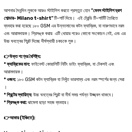
আপনার দৈনন্দিন লুককে আরও স্টাইলিশ করতে প্রস্তুত হোন
"মেনস স্টাইলিশ ড্রপ
শোল্ডার- Milano t-shirt"
টি-শার্ট দিয়ে। এই ট্রেন্ডি টি-শার্টটি তৈরিতে
ব্যবহার করা হয়েছে ১৮০ GSM এর উন্নতমানের কটন ফ্যাব্রিক, যা দারুণভাবে নরম
এবং আরামদায়ক। প্রিসঙ্ক করায় এটি ধোয়ার পরেও কোনো সংকোচন নেই, এবং এর
উচ্চ ঘনত্বের প্রিন্ট দিচ্ছে দীর্ঘস্থায়ী চকচকে লুক।
👉উক্ত পণ্যের বৈশিষ্ট্য:
* ফ্যাব্রিকের মান:
ফাইনেস্ট কোয়ালিটি নিটিং ডাইং ফ্যাব্রিক, যা টেকসই এবং
আরামদায়ক।
* ওজন:
১৮০ GSM কটন ফ্যাব্রিক যা নিখুঁত ভারসাম্য এবং নরম স্পর্শের জন্য সেরা
।
* প্রিন্টের স্থায়িত্ব:
উচ্চ ঘনত্বের প্রিন্ট যা দীর্ঘ সময় পর্যন্ত উজ্জ্বল থাকবে।
* প্রিসঙ্ক করা:
ঝামেলা ছাড়া সহজ ব্যবহার।
👉আকার (ইঞ্চিতে):