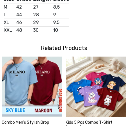
M
42
27
8.5
L
44
28
9
XL
46
29
9.5
XXL
48
30
10
Related Products
Combo Men's Stylish Drop
Kids 5 Pcs Combo T-Shirt
Shoulder- Milano
(Cotton)