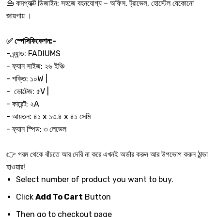
👜 কমপ্যাক্ট ডিজাইন: সহজে বহনযোগ্য – অফিস, ট্রাভেল, হোস্টেল যেকোনো
জায়গায় ।
✅ স্পেসিফিকেশন:-
- ব্র্যান্ড: FADIUMS
- ফ্যান সাইজ: ২৬ ইঞ্চি
- শক্তি: ১০W |
- ভোল্টেজ: ৫V |
- কারেন্ট: ২A
- আয়তন: ৪১ x ১৩.৪ x ৪১ সেমি
- ফ্যান স্পিড: ৩ লেভেল
👉 গরম থেকে বাঁচতে আর দেরি না করে এখনই অর্ডার করুন আর উপভোগ করুন ঠান্ডা
হাওয়ার!
Select number of product you want to buy.
Click
Add To Cart
Button
Then go to checkout page