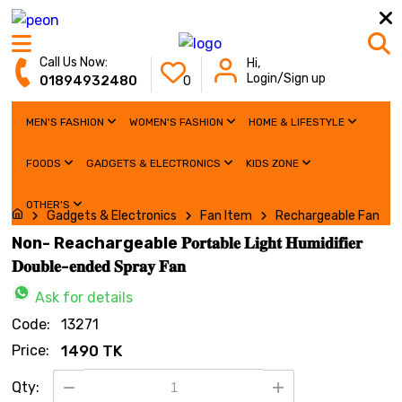
Call Us Now:
Hi,
Login/Sign up
01894932480
0
MEN'S FASHION
WOMEN'S FASHION
HOME & LIFESTYLE
FOODS
GADGETS & ELECTRONICS
KIDS ZONE
OTHER'S
Gadgets & Electronics
Fan Item
Rechargeable Fan
Non- Reachargeable 𝐏𝐨𝐫𝐭𝐚𝐛𝐥𝐞 𝐋𝐢𝐠𝐡𝐭 𝐇𝐮𝐦𝐢𝐝𝐢𝐟𝐢𝐞𝐫
𝐃𝐨𝐮𝐛𝐥𝐞-𝐞𝐧𝐝𝐞𝐝 𝐒𝐩𝐫𝐚𝐲 𝐅𝐚𝐧
Ask for details
Code:
13271
Price:
1490 TK
Qty: