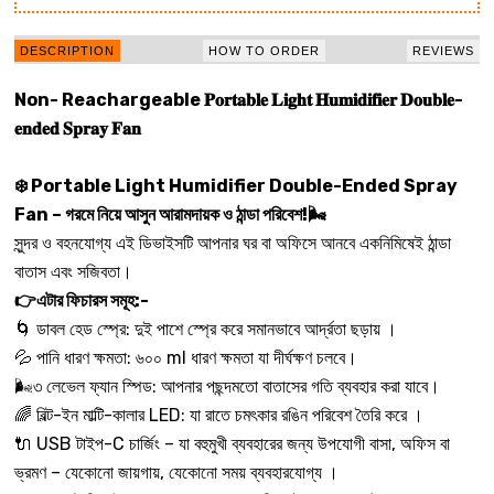
DESCRIPTION
HOW TO ORDER
REVIEWS
Non- Reachargeable 𝐏𝐨𝐫𝐭𝐚𝐛𝐥𝐞 𝐋𝐢𝐠𝐡𝐭 𝐇𝐮𝐦𝐢𝐝𝐢𝐟𝐢𝐞𝐫 𝐃𝐨𝐮𝐛𝐥𝐞-
𝐞𝐧𝐝𝐞𝐝 𝐒𝐩𝐫𝐚𝐲 𝐅𝐚𝐧
❄️ Portable Light Humidifier Double-Ended Spray
Fan – গরমে নিয়ে আসুন আরামদায়ক ও ঠান্ডা পরিবেশ!🌬️
সুন্দর ও বহনযোগ্য এই ডিভাইসটি আপনার ঘর বা অফিসে আনবে একনিমিষেই ঠান্ডা
বাতাস এবং সজিবতা।
👉এটার ফিচারস সমূহ:-
🌀 ডাবল হেড স্প্রে: দুই পাশে স্প্রে করে সমানভাবে আর্দ্রতা ছড়ায় ।
💦 পানি ধারণ ক্ষমতা: ৬০০ ml ধারণ ক্ষমতা যা দীর্ঘক্ষণ চলবে।
🌬️৩ লেভেল ফ্যান স্পিড: আপনার পছন্দমতো বাতাসের গতি ব্যবহার করা যাবে।
🌈 বিল্ট-ইন মাল্টি-কালার LED: যা রাতে চমৎকার রঙিন পরিবেশ তৈরি করে ।
🔌 USB টাইপ-C চার্জিং – যা বহুমুখী ব্যবহারের জন্য উপযোগী বাসা, অফিস বা
ভ্রমণ – যেকোনো জায়গায়, যেকোনো সময় ব্যবহারযোগ্য ।