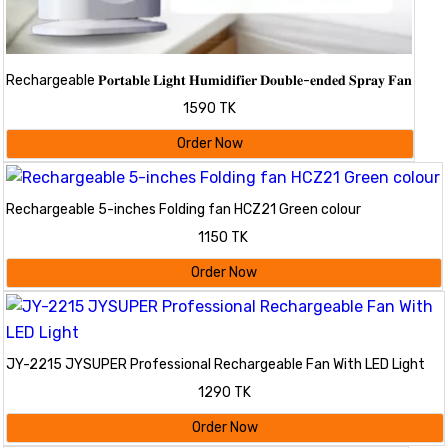
Rechargeable 𝐏𝐨𝐫𝐭𝐚𝐛𝐥𝐞 𝐋𝐢𝐠𝐡𝐭 𝐇𝐮𝐦𝐢𝐝𝐢𝐟𝐢𝐞𝐫 𝐃𝐨𝐮𝐛𝐥𝐞-𝐞𝐧𝐝𝐞𝐝 𝐒𝐩𝐫𝐚𝐲 𝐅𝐚𝐧
1590 TK
Order Now
Rechargeable 5-inches Folding fan HCZ21 Green colour
1150 TK
Order Now
JY-2215 JYSUPER Professional Rechargeable Fan With LED Light
1290 TK
Order Now